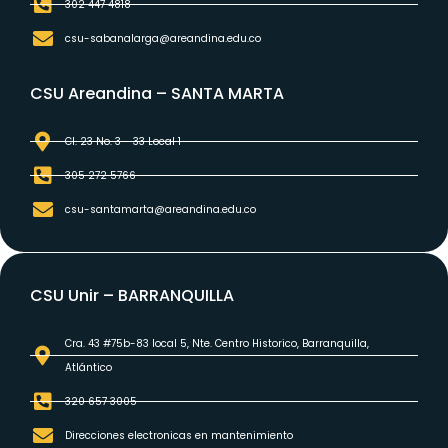
302 447 4818
csu-sabanalarga@areandina.edu.co
CSU Areandina – SANTA MARTA
Cl. 23 No. 3 - 33 Local 1
305 272 5766
csu-santamarta@areandina.edu.co
CSU Unir – BARRANQUILLA
Cra. 43 #75b-83 local 5, Nte. Centro Historico, Barranquilla,
Atlántico
320 657 3005
Direcciones electronicas en mantenimiento