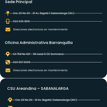
Sede Principal
Cra. 23 No 26 - 31 Av. Bogotá | Sabanalarga (Atl.)
322 595 8351
Direcciones electronicas en mantenimiento
Oficina Administrativa Barranquilla
Cll 75B No 42F - 83 Local 5 CC Seminario
320 657 3005
Direcciones electronicas en mantenimiento
CSU Areandina – SABANALARGA
Cra. 23 No 26 - 31 Av. Bogotá | Sabanalarga (Atl.)​