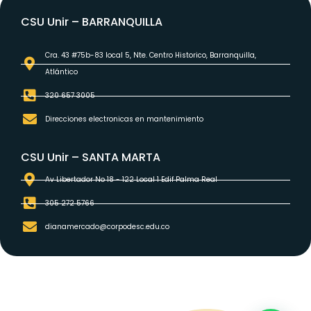
CSU Unir – BARRANQUILLA
Cra. 43 #75b-83 local 5, Nte. Centro Historico, Barranquilla,
Atlántico
320 657 3005
Direcciones electronicas en mantenimiento
CSU Unir – SANTA MARTA
Av Libertador No 18 - 122 Local 1 Edif Palma Real
305 272 5766
dianamercado@corpodesc.edu.co