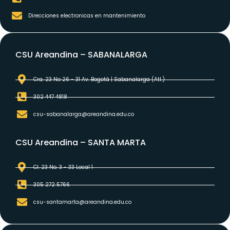
Direcciones electronicas en mantenimiento
CSU Areandina – SABANALARGA
Cra. 23 No 26 - 31 Av. Bogotá | Sabanalarga (Atl.)​
302 447 4818
csu-sabanalarga@areandina.edu.co
CSU Areandina – SANTA MARTA
Cl. 23 No. 3 - 33 Local 1
305 272 5766
csu-santamarta@areandina.edu.co