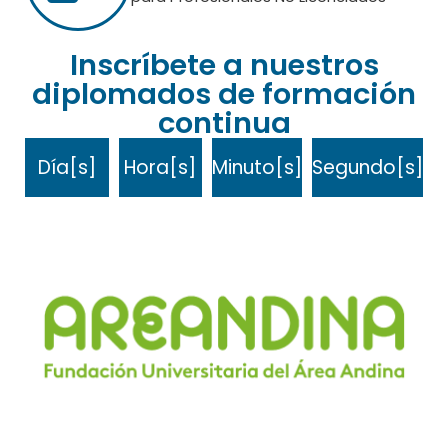
Inscríbete a nuestros
diplomados de formación
continua
Día[s]
Hora[s]
Minuto[s]
Segundo[s]