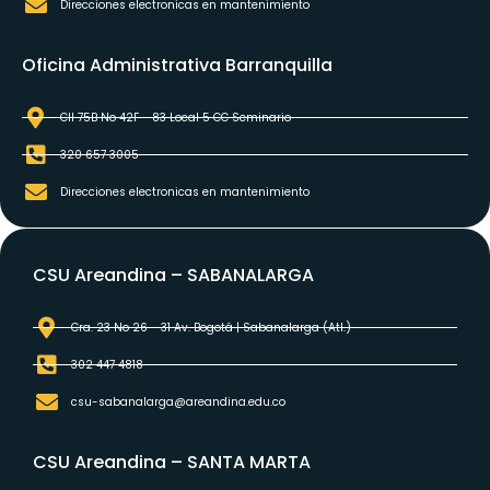
Direcciones electronicas en mantenimiento
Oficina Administrativa Barranquilla
Cll 75B No 42F - 83 Local 5 CC Seminario
320 657 3005
Direcciones electronicas en mantenimiento
CSU Areandina – SABANALARGA
Cra. 23 No 26 - 31 Av. Bogotá | Sabanalarga (Atl.)​
302 447 4818
csu-sabanalarga@areandina.edu.co
CSU Areandina – SANTA MARTA