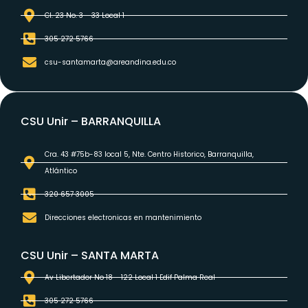
Cl. 23 No. 3 - 33 Local 1
305 272 5766
csu-santamarta@areandina.edu.co
CSU Unir – BARRANQUILLA
Cra. 43 #75b-83 local 5, Nte. Centro Historico, Barranquilla,
Atlántico
320 657 3005
Direcciones electronicas en mantenimiento
CSU Unir – SANTA MARTA
Av Libertador No 18 - 122 Local 1 Edif Palma Real
305 272 5766